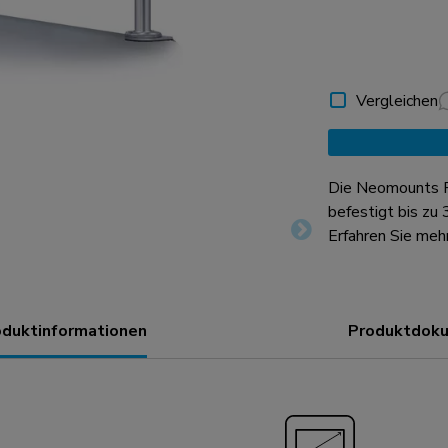
Vergleichen
Die Neomounts 
befestigt bis zu
Bildschirm über 
Erfahren Sie meh
breiten Toolbar k
bewegt werden un
genutzt werden.
oduktinformationen
Produktdoku
Monitorhalterung 
Bildschirm ist eine Halter
Monitorhalterun
Toolbar-Tischhal
Monitorhalterun