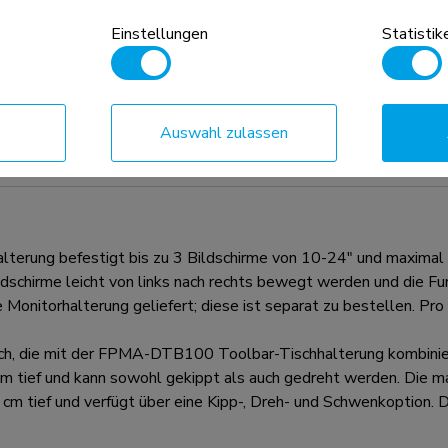
Einstellungen
Statistik
n Anhaltspunkt, kombiniert mit dem
Auswahl zulassen
d die VESA-Größe sind absolute
hritten werden.
ung befestigt bis zu 3 Bildschirme von 10-24" und maximal 
dschirme leicht von links nach rechts bewegt werden und die Fu
nitorhalterung geliefert; diese ist separat zu bestellen. Pro Bi
lich, die mit der FPMA-DTB100 Toolbar-Tischhalterung kombini
ief und kann sowohl gekippt als auch gedreht werden. Die max
tief und verfügt über eine Kipp-, Dreh- und Schwenkoption. Di