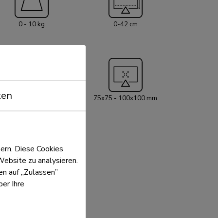
als auch gedreht werden. Die maximale
st 8 kg. * Die FPMA-DTBW200 Monitorhalterung
0 - 10 kg
0-42 cm
d verfügt über eine Kipp-, Dreh- und
ie maximale Tragfähigkeit dieser Halterung
hbild von 75x75 und 100x100 mm geeignet. Die
lbar-Tischhalterung ist mit Kabelclips
 dass Kabel einfach und ordentlich versteckt
ten
5 Jahre
75x75 - 100x100 mm
ern. Diese Cookies
Website zu analysieren.
ken auf „Zulassen”
er Ihre