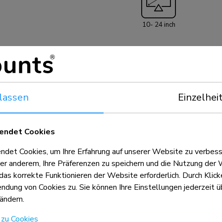
sowohl gekippt 
Tragfähigkeit i
10- 24 inch
ist 12 cm tief un
Schwenkoption. D
beträgt 10 kg. Beide Monitorhalterungen sind für Bildschirme mit
einem VESA-Loc
FPMA-DTB100 Too
ausgestattet, so
lassen
Einzelhei
werden können.
8 cm
endet Cookies
et Cookies, um Ihre Erfahrung auf unserer Website zu verbess
er anderem, Ihre Präferenzen zu speichern und die Nutzung der 
 das korrekte Funktionieren der Website erforderlich. Durch Klic
dung von Cookies zu. Sie können Ihre Einstellungen jederzeit üb
ändern.
 zu Cookies