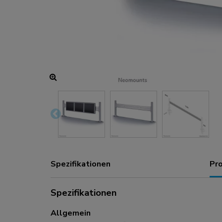
Lade- und Stromanschlüsse
Zubehör
ACE gaming
NEXT-Serie
NERO-Serie
VOLT-Serie
Spezifikationen
Pr
Spezifikationen
Allgemein