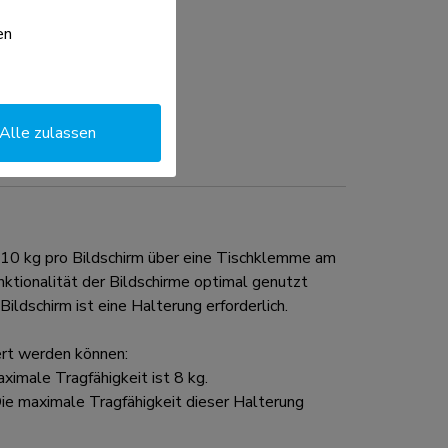
en
Alle zulassen
10 kg pro Bildschirm über eine Tischklemme am
nktionalität der Bildschirme optimal genutzt
ldschirm ist eine Halterung erforderlich.
ert werden können:
imale Tragfähigkeit ist 8 kg.
e maximale Tragfähigkeit dieser Halterung