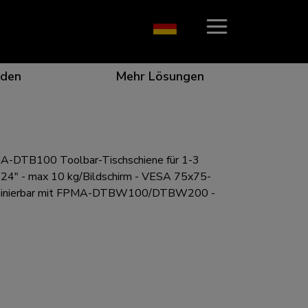
den
Mehr Lösungen
-DTB100 Toolbar-Tischschiene für 1-3
on, die ins Auge fällt
r die beste Zusammenarbeit
r besondere Bedürfnisse
ungsposition für jeden Bildschirm
0-24" - max 10 kg/Bildschirm - VESA 75x75-
binierbar mit FPMA-DTBW100/DTBW200 -
n für jede Situation