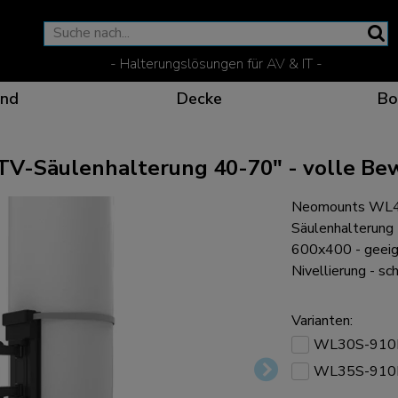
- Halterungslösungen für AV & IT -
nd
Decke
Bo
-Säulenhalterung 40-70" - volle Bew
Neomounts WL4
Wirksame Kommunikati
Flexible Lösungen fü
Spezielle Produkte fü
Die optimale Betracht
Säulenhalterung
600x400 - geeig
Nivellierung - s
Varianten:
Ergonomische Lösunge
WL30S-910
WL35S-910