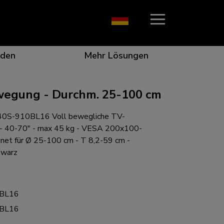
den
Mehr Lösungen
egung - Durchm. 25-100 cm
0S-910BL16 Voll bewegliche TV-
on, die ins Auge fällt
r die beste Zusammenarbeit
r besondere Bedürfnisse
ungsposition für jeden Bildschirm
 - 40-70" - max 45 kg - VESA 200x100-
net für Ø 25-100 cm - T 8,2-59 cm -
chwarz
n für jede Situation
BL16
BL16