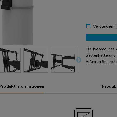
Vergleichen
Die Neomounts 
Säulenhalterung 
Tragfähigkeit von
Erfahren Sie meh
Schwenktechnolog
Blickwinkel einzustellen.
quadratische un
Produktinformationen
Produk
Für eine perfekte
Die WL40S-910BL
Bildschirme mi
geeignet. Die Säu
Säulenhalterung 