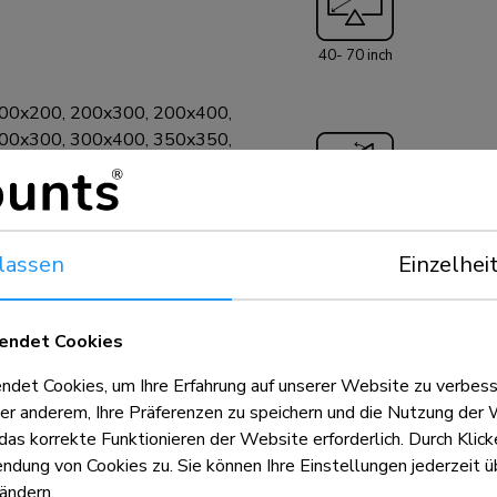
ausgestattet, so
befestigt werden
40- 70 inch
Magnetwasserwaag
00x200, 200x300, 200x400,
00x300, 300x400, 350x350,
00x400, 440x400, 600x200,
mm
+12°, -2°
lassen
Einzelhei
endet Cookies
et Cookies, um Ihre Erfahrung auf unserer Website zu verbess
5 Jahre
2
er anderem, Ihre Präferenzen zu speichern und die Nutzung der 
 das korrekte Funktionieren der Website erforderlich. Durch Klic
dung von Cookies zu. Sie können Ihre Einstellungen jederzeit üb
ändern.