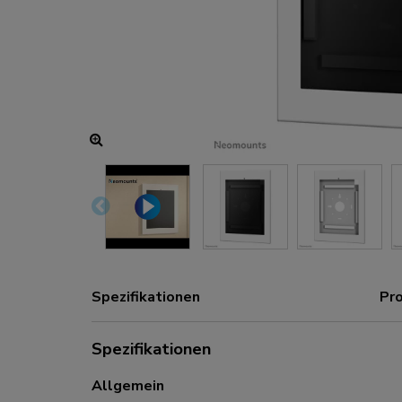
Lade- und Stromanschlüsse
Zubehör
ACE gaming
NEXT-Serie
NERO-Serie
VOLT-Serie
Spezifikationen
Pr
Spezifikationen
Allgemein