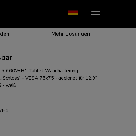
den
Mehr Lösungen
ßbar
5-660WH1 Tablet-Wandhalterung -
on, die ins Auge fällt
r die beste Zusammenarbeit
r besondere Bedürfnisse
ungsposition für jeden Bildschirm
kl. Schloss) - VESA 75x75 - geeignet für 12.9"
6 - weiß
WH1
n für jede Situation