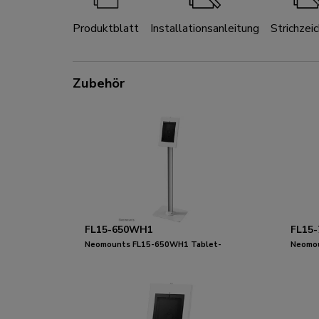
Produktblatt
Installationsanleitung
Strichzei
Zubehör
FL15-650WH1
FL15
Neomounts FL15-650WH1 Tablet-
Neomou
Bodenständer 9.7-11" - abschließbar
Bodens