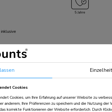
5 Jahre
 inklusive
lassen
Einzelhei
endet Cookies
et Cookies, um Ihre Erfahrung auf unserer Website zu verbess
er anderem, Ihre Präferenzen zu speichern und die Nutzung der 
n Anhaltspunkt, kombiniert mit dem
 das korrekte Funktionieren der Website erforderlich. Durch Klic
d die VESA-Größe sind absolute