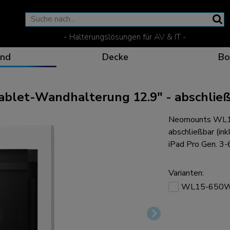
- Halterungslösungen für AV & IT -
nd
Decke
Bo
et-Wandhalterung 12.9" - abschlie
Neomounts WL1
Wirksame Kommunikati
Flexible Lösungen fü
Spezielle Produkte fü
Die optimale Betracht
abschließbar (in
iPad Pro Gen. 3-
Varianten:
WL15-650
Ergonomische Lösunge