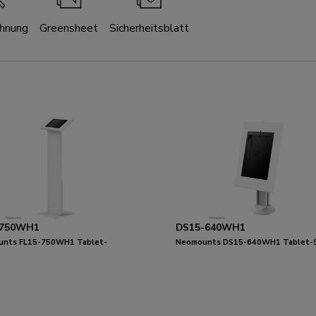
chnung
Greensheet
Sicherheitsblatt
-750WH1
DS15-640WH1
nts FL15-750WH1 Tablet-
Neomounts DS15-640WH1 Tablet-
tänder 9.7-11" - abschließbar
für Schreibtisch 9.7-11" - abschließb