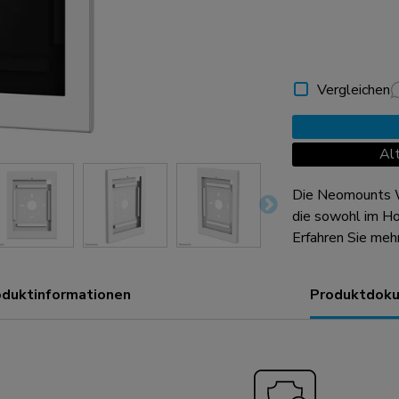
Vergleichen
Al
Die Neomounts 
die sowohl im Ho
kann. Die Tablet
Erfahren Sie meh
Pro Gen 3-6 entwickelt. Die Tablet-Halt
Diebstahlschutz
oduktinformationen
Produktdoku
auch an einer VE
Stahlkonstruktion
während das Kab
durch das Gehäus