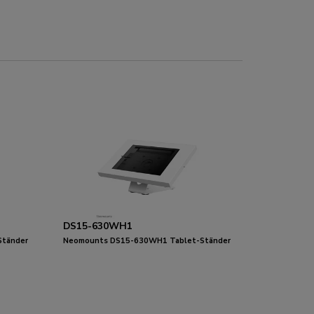
DS15-630WH1
Ständer
Neomounts DS15-630WH1 Tablet-Ständer
ar
für Schreibtisch und Wand 9.7-11" -
abschließbar