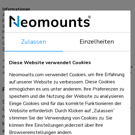
sicheres und praktisches Zug- und Lösesystem, mit dem Sie
den Bildschirm schnell und sicher anbringen und abnehmen
Informationen
Artikelnummer:
WL30-750BL16
können. Die Halterungen können mit einem Vorhängeschloss
EAN:
8717371443269
(nicht im Lieferumfang enthalten) verriegelt werden, um den
Serie:
LEVEL 750
Bildschirm zusätzlich zu schützen. Für eine einfache und
Farbe:
Schwarz
effektive Aufbewahrung kann ein optional erhältliches AV-
Hauptmaterial:
Stahl
Zulassen
Einzelheiten
Garantie:
5 Jahre
Rack an der linken oder rechten Seite der Halterung
Zertifizierung:
TÜV
angebracht werden.
*Bitte beachten: Die angegebenen Zollgrößen sind nur ein Anhaltspunkt, kombiniert
Diese Website verwendet Cookies
mit dem Gewicht und den VESA-Größen. Das maximale Gewicht und die VESA-Größe
sind absolute Beschränkungen für die Produkte und sollten nicht überschritten werden.
Neomounts.com verwendet Cookies, um Ihre Erfahrung
auf unserer Website zu verbessern. Diese Cookies
ermöglichen es uns unter anderem, Ihre Präferenzen zu
Produktinformationen
speichern und die Nutzung der Website zu analysieren.
Die Neomounts WL30-750BL16 LEVEL ist die ultimative
Einige Cookies sind für das korrekte Funktionieren der
Lösung, um ein interaktives oder schweres Display bis zu 86"
Website erforderlich. Durch Klicken auf „Zulassen”
mit einer maximalen Tragkraft von 125 kg zuverlässig zu
stimmen Sie der Verwendung von Cookies zu. Sie
befestigen. Diese Schwerlast-Wandhalterung verfügt über
können Ihre Einstellungen jederzeit über Ihre
eine hochprofilierte Wandplatte, ist für optimale Stabilität
Browsereinstellungen ändern.