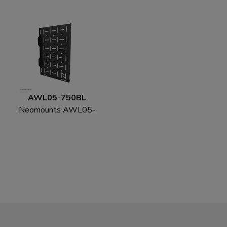
AWL05-750BL
Neomounts AWL05-
750BL AV-Hardware-
Rack - universal