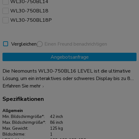
WL30-750BL14
WL30-750BL18
WL30-750BL18P
Vergleichen
Einen Freund benachrichtigen
Angebotsanfrage
Die Neomounts WL30-750BL16 LEVEL ist die ultimative
Lösung, um ein interaktives oder schweres Display bis zu 86"
mit einer maximalen Tragkraft von 125 kg zuverlässig zu
Erfahren Sie mehr
befestigen. Diese Schwerlast-Wandhalterung verfügt über
Spezifikationen
eine hochprofilierte Wandplatte, ist für optimale Stabilität
und Präzision ausgelegt und garantiert eine sichere
Allgemein
Befestigung des Displays auch auf unebenen Wandflächen.
Min. Bildschirmgröße*:
42 inch
Die Wandhalterung wurde speziell für die solideste und
Max. Bildschirmgröße*:
86 inch
Max. Gewicht:
125 kg
stabilste Touchscreen-Erfahrung entwickelt. Die Halterungen
Bildschirme:
1
des WL30-750BL16 verfügen über tiefenverstellbare