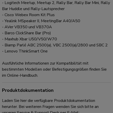
- Logitech Meetup, Meetup 2, Rally Bar, Rally Bar Mini, Rally
Bar Huddle und Rally-Lautsprecher
- Cisco Webex Room Kit Plus
- Yealink MSpeaker II, MeetingBar A40/A50
- AVer VB350 und VB370A
- Barco ClickShare Bar (Pro)
- Maxhub Xbar U50/V50/W70
- Biamp Parlé ABC 2500(a), VBC 2500(a)/2800 und SBC 2
- Lenovo ThinkSmart One
Ausführliche Informationen zur Kompatibilität mit
bestimmten Modellen oder Befestigungsgrößen finden Sie
im Online-Handbuch.
Produktdokumentation
Laden Sie hier die verfügbare Produktdokumentation
herunter. Bei weiteren Fragen wenden Sie sich bitte an
unseren Service & Support Desk per E-Mail: