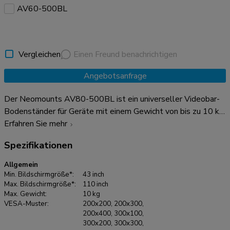
AV60-500BL
Vergleichen
Einen Freund benachrichtigen
Angebotsanfrage
Der Neomounts AV80-500BL ist ein universeller Videobar-
Bodenständer für Geräte mit einem Gewicht von bis zu 10 kg,
der frei in jedem Raum aufgestellt werden kann. Mit seiner
Erfahren Sie mehr
einstellbaren Höhe eignet er sich ideal für Sitzungssäle und
Spezifikationen
Microsoft Signature Teams Rooms mit Front Row-Layout
und sorgt für optimale Sichtbarkeit und professionelle
Allgemein
Präsentationen. Der AV80-500BL ist mit den meisten*
Min. Bildschirmgröße*:
43 inch
Videobars, PTZ-Kameras und Soundbars kompatibel,
Max. Bildschirmgröße*:
110 inch
Max. Gewicht:
10 kg
einschließlich Logitech Rally-Lautsprechern, und bietet somit
VESA-Muster:
200x200, 200x300,
eine breite Anwendbarkeit. Die Befestigungslöcher
200x400, 300x100,
ermöglichen sowohl eine Breiten- als auch eine
300x200, 300x300,