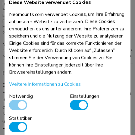
Diese Website verwendet Cookies
Informationen
Artikelnummer:
AV80-500BL
Neomounts.com verwendet Cookies, um Ihre Erfahrung
EAN:
8717371449391
auf unserer Website zu verbessern. Diese Cookies
Farbe:
Schwarz
Hauptmaterial:
Stahl
ermöglichen es uns unter anderem, Ihre Präferenzen zu
Garantie:
5 Jahre
speichern und die Nutzung der Website zu analysieren.
Einige Cookies sind für das korrekte Funktionieren der
*Bitte beachten: Die angegebenen Zollgrößen sind nur ein Anhaltspunkt, kombiniert
Website erforderlich. Durch Klicken auf „Zulassen”
mit dem Gewicht und den VESA-Größen. Das maximale Gewicht und die VESA-Größe
sind absolute Beschränkungen für die Produkte und sollten nicht überschritten werden.
stimmen Sie der Verwendung von Cookies zu. Sie
können Ihre Einstellungen jederzeit über Ihre
Browsereinstellungen ändern.
Produktinformationen
Weitere Informationen zu Cookies
Der Neomounts AV80-500BL ist ein universeller Videobar-
Bodenständer für Geräte mit einem Gewicht von bis zu 10 kg,
Notwendig
Einstellungen
der frei in jedem Raum aufgestellt werden kann. Mit seiner
einstellbaren Höhe eignet er sich ideal für Sitzungssäle und
Microsoft Signature Teams Rooms mit Front Row-Layout
Statistiken
und sorgt für optimale Sichtbarkeit und professionelle
Präsentationen.