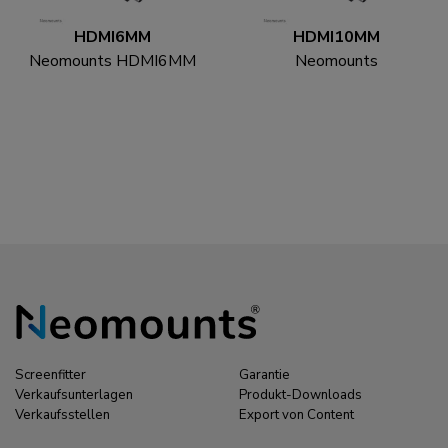
HDMI6MM
HDMI10MM
Neomounts HDMI6MM
Neomounts
HDMI Kabel - 1.8 Meter
HDMI10MM HDMI
Kabel - 3 Meter
Screenfitter
Garantie
Verkaufsunterlagen
Produkt-Downloads
Verkaufsstellen
Export von Content