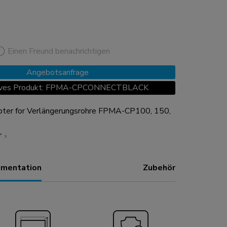
Einen Freund benachrichtigen
Angebotsanfrage
tives Produkt: FPMA-CPCONNECTBLACK
ter for Verlängerungsrohre FPMA-CP100, 150,
r
mentation
Zubehör