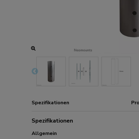
Lade- und Stromanschlüsse
Zubehör
ACE gaming
NEXT-Serie
NERO-Serie
VOLT-Serie
Spezifikationen
Pr
Spezifikationen
Allgemein