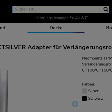
- Halterungslösungen für AV & IT -
nd
Decke
Bo
ILVER Adapter für Verlängerungsro
Neomounts FPM
Wirksame Kommunikati
Flexible Lösungen fü
Spezielle Produkte fü
Die optimale Betracht
Verlängerungsro
CP100/CP150/CP
Farben:
Silber
Ergonomische Lösunge
Schwarz