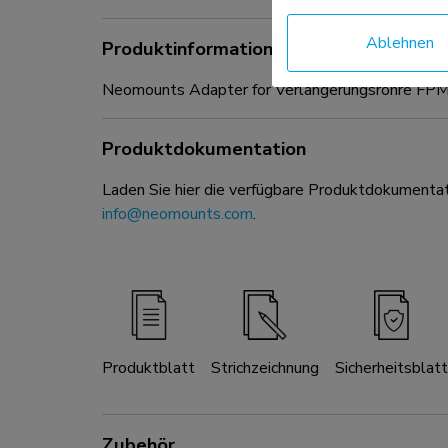
Ablehnen
Produktinformationen
Neomounts Adapter for Verlängerungsrohre FP
Produktdokumentation
Laden Sie hier die verfügbare Produktdokumentat
info@neomounts.com
.
Produktblatt
Strichzeichnung
Sicherheitsblatt
Zubehör