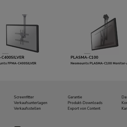
-C400SILVER
PLASMA-C100
unts FPMA-C400SILVER
Neomounts PLASMA-C100 Monitor-
r-/TV-Deckenhalterung 32-60" - H
Deckenhalterung 37-75" - H 67-107
 cm
Screenfitter
Garantie
Da
Verkaufsunterlagen
Produkt-Downloads
Ko
Verkaufsstellen
Export von Content
Kar