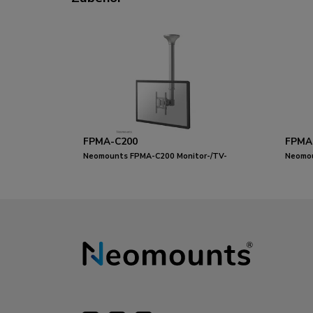
FPMA-C200
FPMA
Neomounts FPMA-C200 Monitor-/TV-
Neomo
Deckenhalterung 10-40" - H 64-104 cm
Monito
64-104