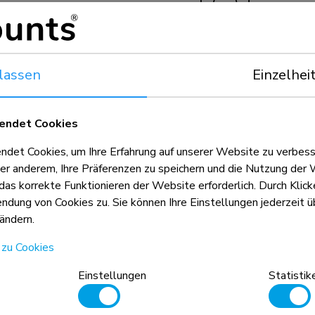
0 - 50 kg
lassen
Einzelhei
endet Cookies
et Cookies, um Ihre Erfahrung auf unserer Website zu verbess
er anderem, Ihre Präferenzen zu speichern und die Nutzung der 
ILVER
 das korrekte Funktionieren der Website erforderlich. Durch Klic
dung von Cookies zu. Sie können Ihre Einstellungen jederzeit üb
ändern.
 zu Cookies
Einstellungen
Statistik
n Anhaltspunkt, kombiniert mit dem
d die VESA-Größe sind absolute
hritten werden.