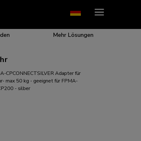
den
Mehr Lösungen
hr
A-CPCONNECTSILVER Adapter für
on, die ins Auge fällt
r die beste Zusammenarbeit
r besondere Bedürfnisse
ungsposition für jeden Bildschirm
hr- max 50 kg - geeignet für FPMA-
200 - silber
n für jede Situation