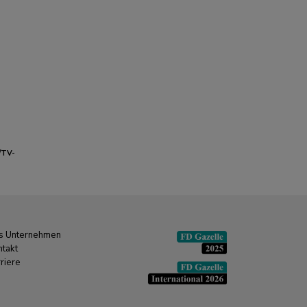
/TV-
 cm
s Unternehmen
ntakt
riere