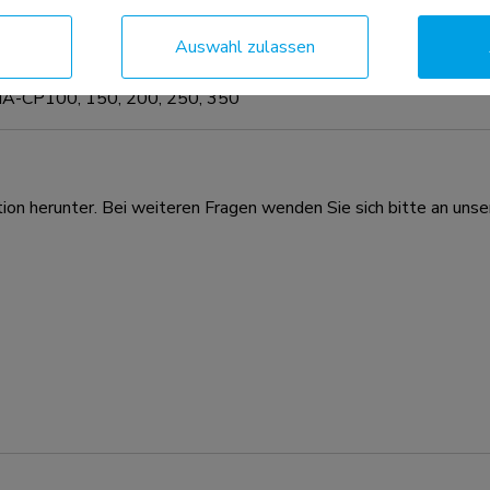
Auswahl zulassen
MA-CP100, 150, 200, 250, 350
ion herunter. Bei weiteren Fragen wenden Sie sich bitte an unse