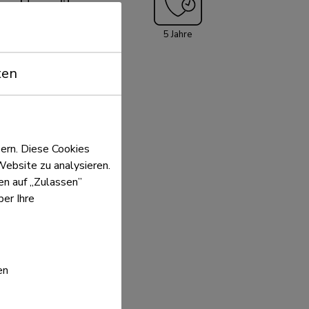
17,2 cm
5 Jahre
ten
ern. Diese Cookies
Website zu analysieren.
ken auf „Zulassen”
er Ihre
en