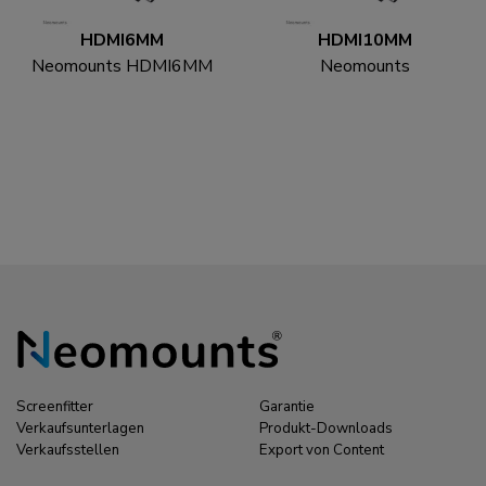
HDMI6MM
HDMI10MM
Neomounts HDMI6MM
Neomounts
HDMI Kabel - 1.8 Meter
HDMI10MM HDMI
Kabel - 3 Meter
Screenfitter
Garantie
Verkaufsunterlagen
Produkt-Downloads
Verkaufsstellen
Export von Content