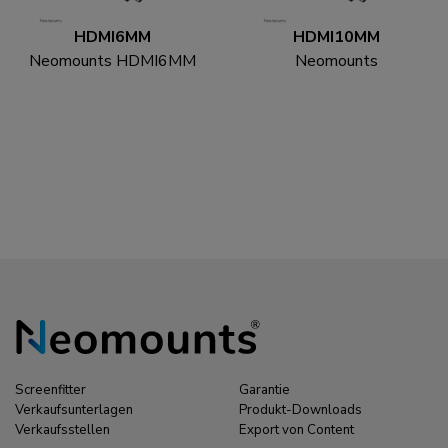
HDMI6MM
HDMI10MM
Neomounts HDMI6MM
Neomounts
HDMI Kabel - 1.8 Meter
HDMI10MM HDMI
Kabel - 3 Meter
Screenfitter
Garantie
Verkaufsunterlagen
Produkt-Downloads
Verkaufsstellen
Export von Content