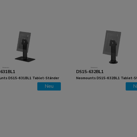
-631BL1
DS15-632BL1
nts DS15-631BL1 Tablet-Ständer
Neomounts DS15-632BL1 Tablet-S
reibtisch - max 3 kg | 6,6 lbs
für Schreibtisch - max 3 kg | 6,6 lbs
Neu
N