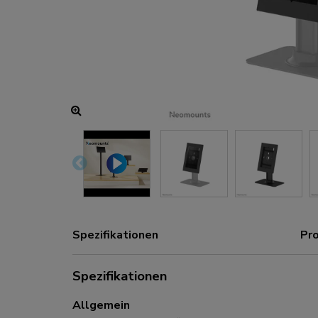
Lade- und Stromanschlüsse
Zubehör
ACE gaming
NEXT-Serie
NERO-Serie
VOLT-Serie
Spezifikationen
Pr
Spezifikationen
Allgemein