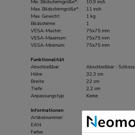
Min. Bildschirmgröße*:
10,9 inch
Max. Bildschirmgröße*:
11 inch
Max. Gewicht:
1 kg
Bildschirme:
1
VESA-Muster:
75x75 mm
VESA-Maximum:
75x75 mm
VESA-Minimum:
75x75 mm
Funktionalität
Abschließbar:
Abschließbar - Schloss
Höhe:
32,3 cm
Breite:
22 cm
Tiefe:
2,2 cm
Anpassungstyp:
Keine
Informationen
Artikelnummer:
WL15-601BL1
EAN:
8721246340324
Farbe:
Schwarz