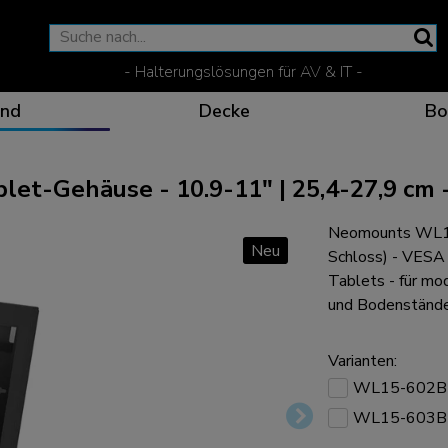
- Halterungslösungen für AV & IT -
nd
Decke
Bo
t-Gehäuse - 10.9-11" | 25,4-27,9 cm -
Neomounts WL15-
Wirksame Kommunikati
Flexible Lösungen fü
Spezielle Produkte fü
Die optimale Betracht
Neu
Schloss) - VESA 
Tablets - für mod
und Bodenstände
Varianten:
Ergonomische Lösunge
WL15-602B
WL15-603B