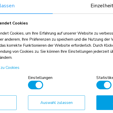
lassen
Einzelhei
n Anhaltspunkt, kombiniert mit dem
endet Cookies
d die VESA-Größe sind absolute
et Cookies, um Ihre Erfahrung auf unserer Website zu verbess
hritten werden.
er anderem, Ihre Präferenzen zu speichern und die Nutzung der 
 das korrekte Funktionieren der Website erforderlich. Durch Klic
dung von Cookies zu. Sie können Ihre Einstellungen jederzeit üb
ändern.
use, das sowohl im Hoch- als auch im Querformat installiert
ten Neomounts-Ständern installiert werden.
 zu Cookies
e sichere und stabile Platzierung, während das Kabelmanagemen
Einstellungen
Statistik
 rechtwinkligem Stecker kann für eine optimale Installation nüt
Halterung für verschiedene 10,9-11"* Tablets geeignet ist.
fbaus und muss mit einem der folgenden Ständer kombiniert we
Auswahl zulassen
r Wandmontage