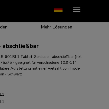
den
Mehr Lösungen
 abschließbar
601BL1 Tablet-Gehäuse - abschließbar (inkl.
on, die ins Auge fällt
r die beste Zusammenarbeit
r besondere Bedürfnisse
ungsposition für jeden Bildschirm
75x75 - geeignet für verschiedene 10.9-11"
ulare Aufstellung mit einer Vielzahl von Tisch-
rn - Schwarz
n für jede Situation
L1
L1