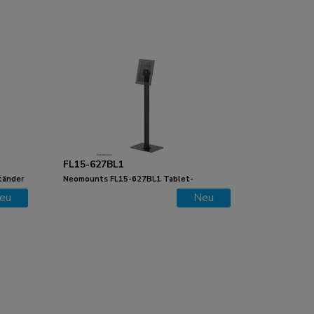
FL15-627BL1
tänder
Neomounts FL15-627BL1 Tablet-
Bodenständer - max 3 kg | 6,6 lbs
eu
Neu