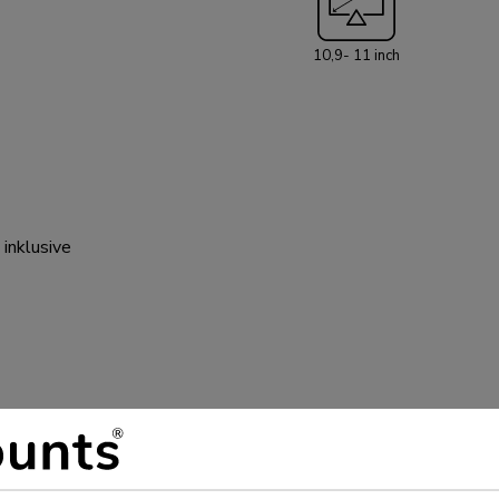
Gehäuse ist Teil
der folgenden S
10,9- 11 inch
Tischständer - 
Tischständer - 
: Tischständer -
Bodenständer - n
Bodenständer - fe
richtige Halterun
in der Kompatibi
 inklusive