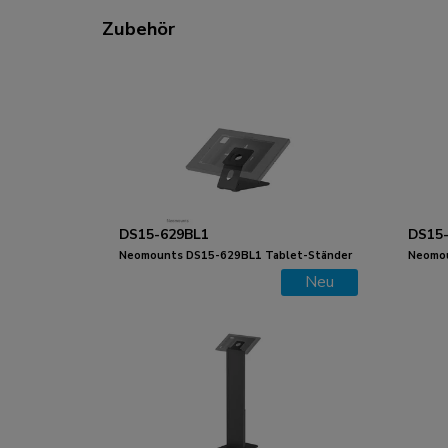
Zubehör
DS15-629BL1
DS15
Neomounts DS15-629BL1 Tablet-Ständer
Neomou
für Schreibtisch und Wand - max 3 kg | 6,6
für Sch
Neu
lbs