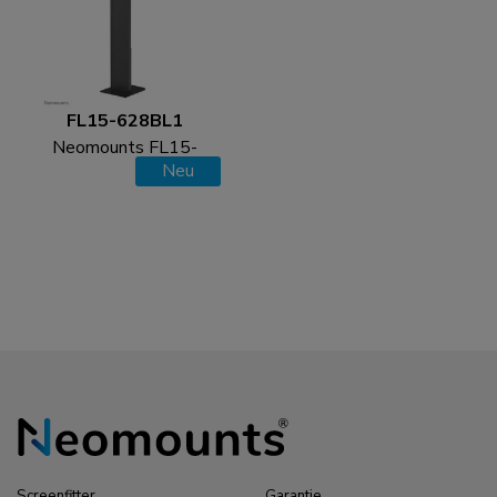
FL15-628BL1
Neomounts FL15-
Neu
628BL1 Tablet-
Bodenständer - max 3
kg | 6,6 lbs -
abschließbar
Screenfitter
Garantie