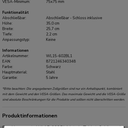
VESA-Minimum:
75x75 mm
Halterung für verschiedene 12,4-13"* Tablets geeignet ist.
Das Tablet-Gehäuse ist Teil eines modularen Aufbaus und
Funktionalität
muss mit einem der folgenden Ständer kombiniert werden:
Abschließbar:
Abschließbar - Schloss inklusive
DS15- 629BL1 : Tischständer - für Tisch- oder
Höhe:
35,0 cm
Breite:
25,7 cm
Wandmontage DS15- 631BL1 : Tischständer - für
Tiefe:
2,2 cm
Tischmontage oder freistehend DS15- 632BL1 :
Anpassungstyp:
Keine
Tischständer - für die Tischmontage FL15-627BL1 :
Bodenständer - neig- und drehbare Position FL15-628BL1 :
Informationen
Artikelnummer:
WL15-602BL1
Bodenständer - feste Position im Quer- oder Hochformat
EAN:
8721246340348
*Die richtige Halterung für Ihre Marke und Ihren Tablet-Typ
Farbe:
Schwarz
finden Sie in der Kompatibilitätsübersicht in der
Hauptmaterial:
Stahl
Produktdokumentation.
Garantie:
5 Jahre
*Bitte beachten: Die angegebenen Zollgrößen sind nur ein Anhaltspunkt, kombiniert
mit dem Gewicht und den VESA-Größen. Das maximale Gewicht und die VESA-Größe
sind absolute Beschränkungen für die Produkte und sollten nicht überschritten werden.
Produktinformationen
Das Neomounts WL15-602BL1 ist ein Tablet-Gehäuse, das