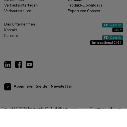
Verkaufsunterlagen
Produkt-Downloads
Verkaufsstellen
Export von Content
Das Unternehmen
Kontakt
Karriere
Abonnieren Sie den Newsletter
Copyright © 2026 Neomounts B.V. |
Haftungsausschluss
|
Datenschutzerklärung
|
Allgemeine Geschäftsbedingungen
|
Impressum
|
Cookie-Erklärung
|