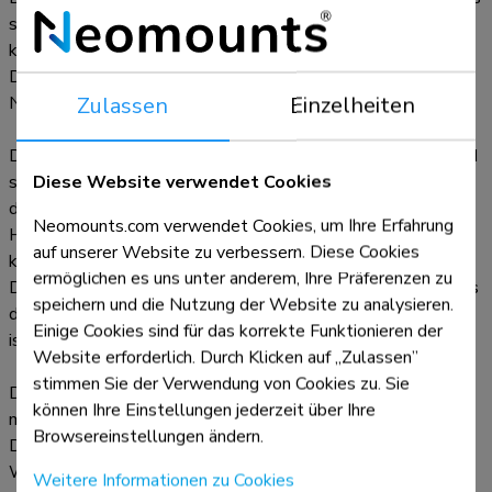
sowohl im Hoch- als auch im Querformat installiert werden
kann. Das Tablet-Gehäuse verfügt über ein
Diebstahlschutzschloss und kann auf geeigneten
Zulassen
Einzelheiten
Neomounts-Ständern installiert werden.
Die robuste Aluminiumkonstruktion sorgt für eine sichere und
Diese Website verwendet Cookies
stabile Platzierung, während das Kabelmanagementsystem
die Verlegung der Kabel innerhalb oder außerhalb der
Neomounts.com verwendet Cookies, um Ihre Erfahrung
Halterung ermöglicht. Ein Kabel mit rechtwinkligem Stecker
auf unserer Website zu verbessern. Diese Cookies
kann für eine optimale Installation nützlich sein. Das clevere
ermöglichen es uns unter anderem, Ihre Präferenzen zu
Design umfasst verschiedene Tablet-Einlegeplatten, sodass
speichern und die Nutzung der Website zu analysieren.
die Halterung für verschiedene 12,4-13"* Tablets geeignet
Einige Cookies sind für das korrekte Funktionieren der
ist.
Website erforderlich. Durch Klicken auf „Zulassen”
stimmen Sie der Verwendung von Cookies zu. Sie
Das Tablet-Gehäuse ist Teil eines modularen Aufbaus und
können Ihre Einstellungen jederzeit über Ihre
muss mit einem der folgenden Ständer kombiniert werden:
Browsereinstellungen ändern.
DS15- 629BL1 : Tischständer - für Tisch- oder
Wandmontage
Weitere Informationen zu Cookies