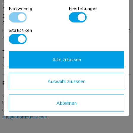
DS15- 631BL1 : Tischständer - für Tischmontage oder
Notwendig
Einstellungen
freistehend
DS15- 632BL1 : Tischständer - für die Tischmontage
FL15-627BL1 : Bodenständer - neig- und drehbare Position
Statistiken
FL15-628BL1 : Bodenständer - feste Position im Quer- oder
Hochformat
*Die richtige Halterung für Ihre Marke und Ihren Tablet-Typ
finden Sie in der Kompatibilitätsübersicht in der
Alle zulassen
Produktdokumentation.
Auswahl zulassen
Produktdokumentation
Laden Sie hier die verfügbare Produktdokumentation
herunter. Bei weiteren Fragen wenden Sie sich bitte an
Ablehnen
unseren Service & Support Desk per E-Mail:
info@neomounts.com
.