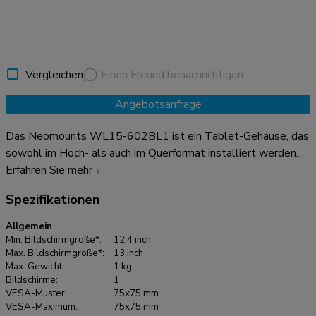
Vergleichen
Einen Freund benachrichtigen
Angebotsanfrage
Das Neomounts WL15-602BL1 ist ein Tablet-Gehäuse, das
sowohl im Hoch- als auch im Querformat installiert werden
kann. Das Tablet-Gehäuse verfügt über ein
Erfahren Sie mehr
Diebstahlschutzschloss und kann auf geeigneten
Spezifikationen
Neomounts-Ständern installiert werden. Die robuste
Aluminiumkonstruktion sorgt für eine sichere und stabile
Allgemein
Platzierung, während das Kabelmanagementsystem die
Min. Bildschirmgröße*:
12,4 inch
Verlegung der Kabel innerhalb oder außerhalb der Halterung
Max. Bildschirmgröße*:
13 inch
Max. Gewicht:
1 kg
ermöglicht. Ein Kabel mit rechtwinkligem Stecker kann für
Bildschirme:
1
eine optimale Installation nützlich sein. Das clevere Design
VESA-Muster:
75x75 mm
umfasst verschiedene Tablet-Einlegeplatten, sodass die
VESA-Maximum:
75x75 mm