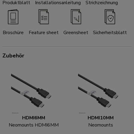
Produktblatt
Installationsanleitung
Strichzeichnung
Broschüre
Feature sheet
Greensheet
Sicherheitsblatt
Zubehör
HDMI6MM
HDMI10MM
Neomounts HDMI6MM
Neomounts
HDMI Kabel - 1.8 Meter
HDMI10MM HDMI