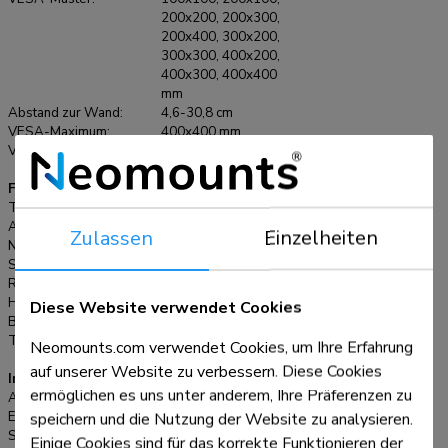
Fernseher im Handumdrehen befestigen können. Die
200x200, 200x300,
200x400, 300x200,
Halterung ist mit einem Kabelmanagement ausgestattet, um
300x300, 400x200,
lose Kabel auf der Rückseite des Bildschirms zu sichern.
400x300, 400x400
mm
Abstand zur Wand:
4,6-30,8 cm
VESA-Maximum:
400x400 mm
VESA-Minimum:
100x100 mm
Funktionalität
Typ:
Voll beweglich, Neigen, Schwenken
Abschließbar:
Nicht abschließbar
Zulassen
Einzelheiten
Neigung (Grad):
+12°, -2°
Schwenkbereich (Grad):
30°
Rotation (Grad):
+3°, -3°
Höhe:
43,3 cm
Diese Website verwendet Cookies
Breite:
43,3 cm
Tiefe:
4,6 cm
Neomounts.com verwendet Cookies, um Ihre Erfahrung
auf unserer Website zu verbessern. Diese Cookies
Informationen
ermöglichen es uns unter anderem, Ihre Präferenzen zu
Artikelnummer:
WL40-540BL14
EAN:
8717371448721
speichern und die Nutzung der Website zu analysieren.
Serie:
LEVEL 550
Einige Cookies sind für das korrekte Funktionieren der